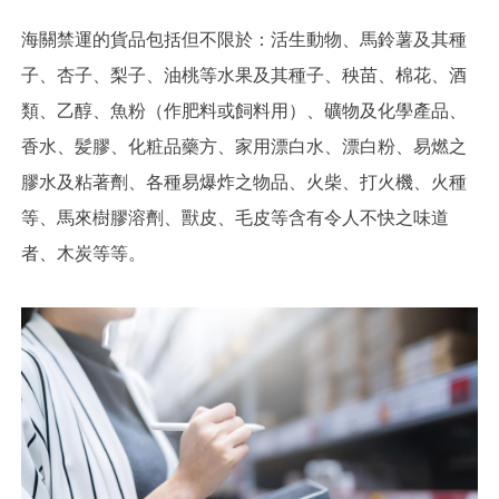
海關禁運的貨品包括但不限於：活生動物、馬鈴薯及其種
子、杏子、梨子、油桃等水果及其種子、秧苗、棉花、酒
類、乙醇、魚粉（作肥料或飼料用）、礦物及化學產品、
香水、髪膠、化粧品藥方、家用漂白水、漂白粉、易燃之
膠水及粘著劑、各種易爆炸之物品、火柴、打火機、火種
等、馬來樹膠溶劑、獸皮、毛皮等含有令人不快之味道
者、木炭等等。