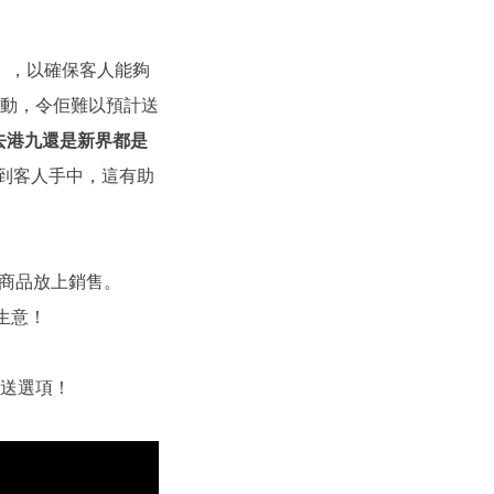
即日送」，以確保客人能夠
浮動，令佢難以預計送
貨去港九還是新界都是
送到客人手中，這有助
 的新鮮商品放上銷售。
和生意！
的派送選項！