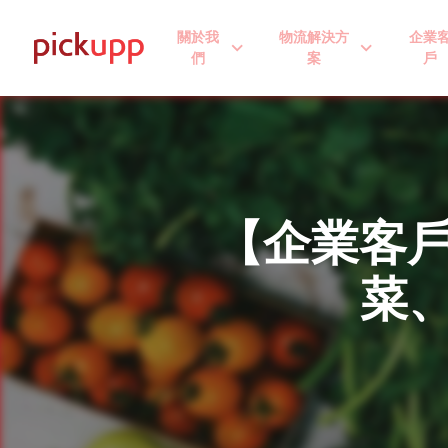
關於我
物流解決方
企業
expand_more
expand_more
們
案
戶
【企業客戶案
菜