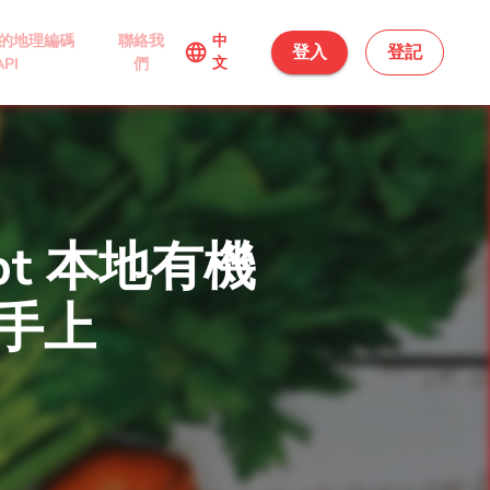
的地理編碼
聯絡我
中
language
登入
登記
文
API
們
pt 本地有機
手上