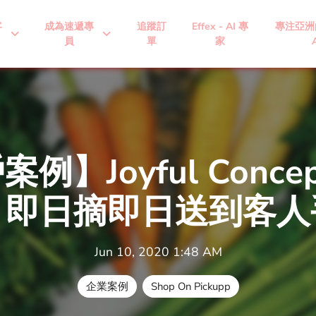
客
成為速遞專
追蹤訂
Effex - AI 專
專注亞洲
expand_more
expand_more
員
單
家
例】Joyful Conce
、即日摘即日送到客人
Jun 10, 2020 1:48 AM
企業案例
Shop On Pickupp