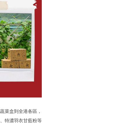
蔬菜盒到全港各區，
、特濃羽衣甘藍粉等