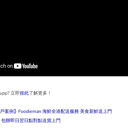
kupp? 立即
按此
了解更多！
案例】Foodieman 海鮮全港配送服務 美食新鮮送上門
 包辦即日翌日點對點送貨上門