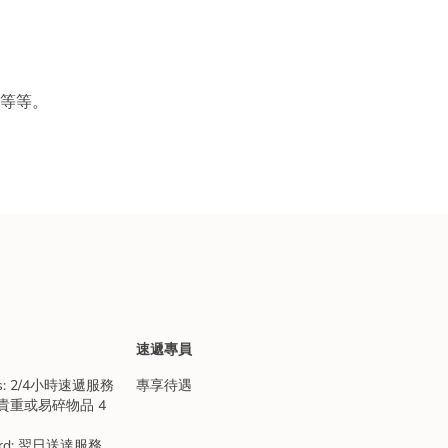
等等。
速遞專員
ess: 2/4小時速遞服務
專享待遇
sh: 貴重或易碎物品 4
ndard: 翌日送達服務