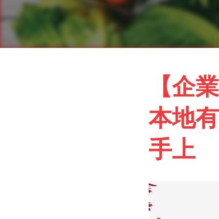
【企業客
本地有
手上