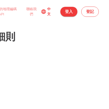
的地理編碼
聯絡我
中
language
登入
登記
文
API
們
細則
。