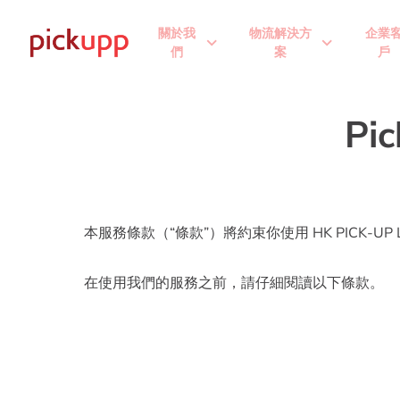
關於我
物流解決方
企業
expand_more
expand_more
們
案
戶
P
本服務條款（“條款”）將約束你使用 HK PICK-U
在使用我們的服務之前，請仔細閱讀以下條款。