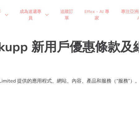
客
成為速遞專
追蹤訂
Effex - AI 專
專注亞洲
expand_more
expand_more
員
單
家
ickupp 新用戶優惠條款及
P Limited 提供的應用程式、網站、內容、產品和服務（“服務”）