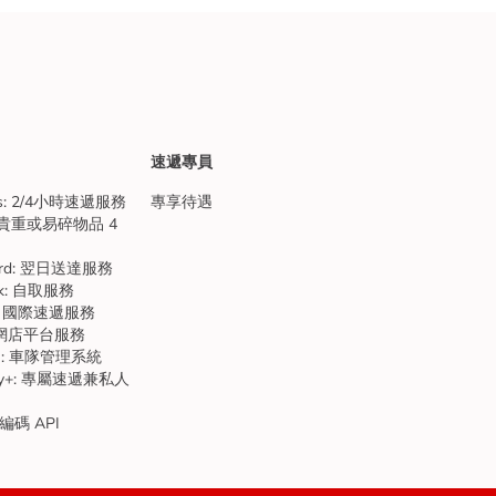
速遞專員
ess: 2/4小時速遞服務
專享待遇
sh: 貴重或易碎物品 4
ndard: 翌日送達服務
ick: 自取服務
bal: 國際速遞服務
: 開網店平台服務
tem: 車隊管理系統
ivery+: 專屬速遞兼私人
碼 API