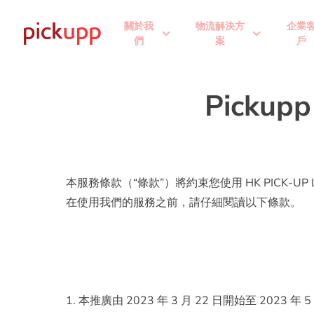
關於我
物流解決方
企業
expand_more
expand_more
們
案
戶
Picku
本服務條款（“條款”）將約束您使用 HK PICK-U
在使用我們的服務之前，請仔細閱讀以下條款。
1. 本推廣由 2023 年 3 月 22 日開始至 