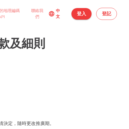
的地理編碼
聯絡我
中
language
登入
登記
文
API
們
劃條款及細則
。
全權酌情決定，隨時更改推廣期。