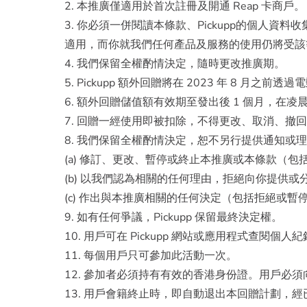
2. 本推廣僅適用於首次註冊及開通 Reap 卡商戶。
3. 你必須一併閱讀本條款、Pickupp的個
適用，而你就我們任何產品及服務的使用仍將受該
4. 我們保留全權酌情決定，隨時更改推廣期。
5. Pickupp 額外回贈將在 2023 年 8 月之前透過
6. 額外回贈儲值額有效期至發出後 1 個月，在凌晨 0
7. 回贈一經使用即被扣除，不得更改、取消、撤
8. 我們保留全權酌情決定，恕不另行提供通知或
(a) 修訂、更改、暫停或終止本推廣或本條款（包
(b) 以我們認為相關的任何理由，拒絕向你提供或
(c) 作出與本推廣相關的任何決定（包括拒絕或
9. 如有任何爭議，Pickupp 保留最終決定權。
10. 用戶可在 Pickupp 網站或應用程式查閱個人
11. 每個用戶只可參加此活動一次。
12. 參加者必須持有有效的香港身份證。用戶必
13. 用戶會籍終止時，即自動退出本回贈計劃，