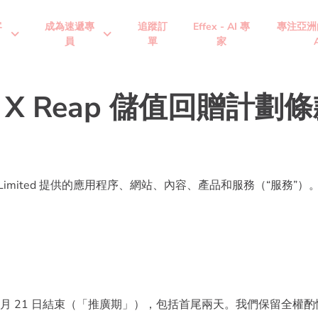
客
成為速遞專
追蹤訂
Effex - AI 專
專注亞洲
expand_more
expand_more
員
單
家
pp X Reap 儲值回贈計
P Limited 提供的應用程序、網站、內容、產品和服務（“服務”）
2023 年 5 月 21 日結束（「推廣期」），包括首尾兩天。我們保留