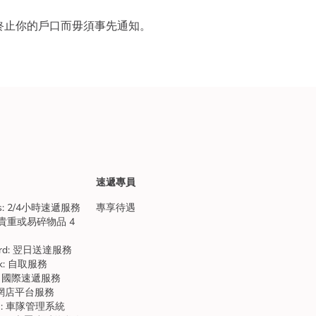
或終止你的戶口而毋須事先通知。
速遞專員
ess: 2/4小時速遞服務
專享待遇
sh: 貴重或易碎物品 4
ndard: 翌日送達服務
ick: 自取服務
bal: 國際速遞服務
: 開網店平台服務
tem: 車隊管理系統