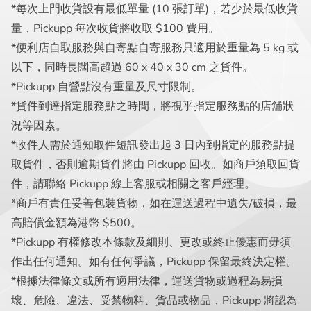
*每次上門收貨設有最低單量 (10 張訂單)，若少於最低收貨
量，Pickupp 每次收貨將收取 $100 費用。
*便利店自取服務與自寄點自寄服務只適用於重量為 5 kg 或
以下，同時長闊高超過 60 x 40 x 30 cm 之貨件。
*Pickupp 自營點沒有重量及尺寸限制。
*貨件到達指定服務點之時間，將視乎指定服務點的店舖狀
況等因素。
*收件人需於通知取件短訊發出起 3 日內到指定的服務點提
取貨件，否則逾期貨件將由 Pickupp 回收。如商戶須取回貨
件，請聯絡 Pickupp 線上客服或相關之客戶經理。
*商戶有責任妥善包裝貨物，如在運送過程中遺失/破損，最
高賠償金額為港幣 $500。
*Pickupp 有權修改本條款及細則、更改或終止優惠而毋須
作出任何通知。如有任何爭議，Pickupp 保留最終決定權。
*根據法律條文或所有適用法律，運送貨物或過程為易損
壞、危險、違法、受禁物料、貨品或物品，Pickupp 將認為