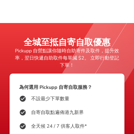
全城至抵自寄自取優惠
Pickupp 自營點讓你隨時自助寄件及取件，提升效
率，翌日快遞自助取件每單減 $2。 立即行動登記
下單！
為何選用 Pickupp 自寄自取服務？
check_circle
不設最少下單數量
check_circle
自寄自取點遍佈港九新界
check_circle
全天候 24 / 7 供客人取件*