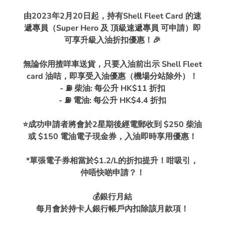
由2023年2月20日起，持有Shell Fleet Card 的速
遞專員（Super Hero 及 頂級速遞專員 可申請）即
可享升級入油折扣優惠！🎉
無論你用揸咩車送貨，只要入油前出示 Shell Fleet
card 油咭，即享受入油優惠（機場分站除外）！
- ⛽️ 柴油: 每公升 HK$11 折扣
- ⛽️ 電油: 每公升 HK$4.4 折扣
⭐成功申請者將會於2星期後經電郵收到 $250 柴油
或 $150 電油電子現金券，入油即時享用優惠！
*單張電子券相當於$1.2/L的折扣提升！咁吸引，
仲唔快啲申請？！
💰銀行月結
每月會於持卡人銀行帳戶內扣除該月款項！