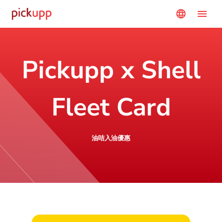
menu
language
Pickupp x Shell
Fleet Card
油咭入油優惠